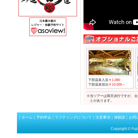
2015.07.01
【ご注意くだ
2015.03.02
ツアー中の写
下部温泉入浴
￥1,080
下部温泉宿泊
￥10,000～
※当ツアーは雨天決行ですが、台
とがあります。
｜
ホーム
｜
予約申込
｜
ラフティングについて
｜
注意事項
｜
体験談
｜
お問
Copyright © Fuj