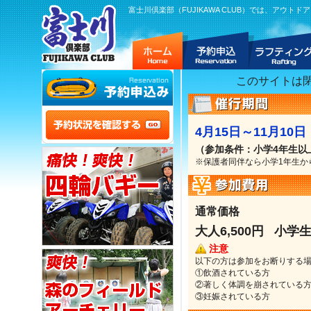
富士川倶楽部（FUJIKAWA CLUB）では、ア
このサイトは
4月15日～11月10日
（参加条件：小学4年生以
※保護者同伴なら小学1年生か
通常価格
大人6,500円 小学生5
注意
以下の方は参加をお断りする
①飲酒されている方
②著しく体調を崩されている
③妊娠されている方