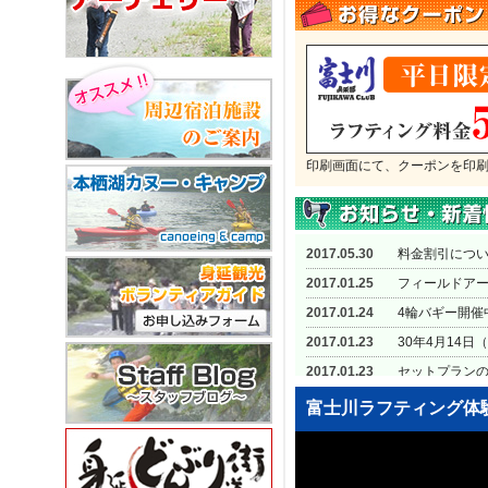
印刷画面にて、クーポンを印
2017.05.30
料金割引につ
2017.01.25
フィールドア
2017.01.24
4輪バギー開催
2017.01.23
30年4月14日
2017.01.23
セットプラン
2017.01.23
お問い合わせ
富士川ラフティング体
2017.01.10
happyラフテ
2015.07.01
雨天時のラフ